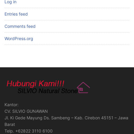
Log in
Entries feed
Comments feed
WordPress.org
Kantor:
CV. SILVIO GUNAWAN
Jl. Ki Gede Mayung Ds. Sambeng – Kab. Cirebon 45151 – Jawa
Barat
Telp. +62822 3110 6100