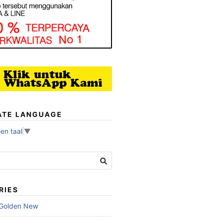
ATE LANGUAGE
en taal
▼
RIES
 Golden New