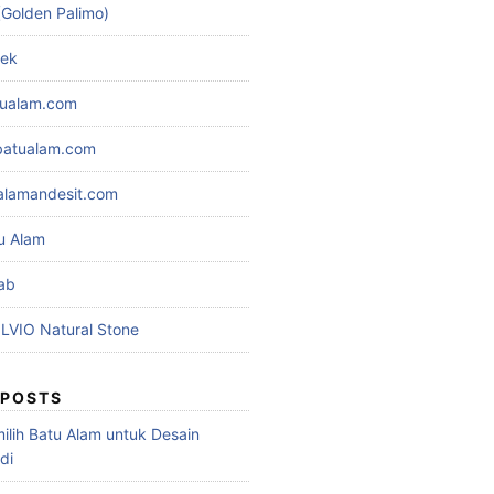
(Golden Palimo)
lek
tualam.com
rbatualam.com
alamandesit.com
u Alam
ab
ILVIO Natural Stone
 POSTS
ilih Batu Alam untuk Desain
di