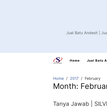
Skip
to
content
Jual Batu Andesit | Ju
Home
Jual Batu 
Home
2017
February
Month:
Februa
Tanya Jawab | SILV