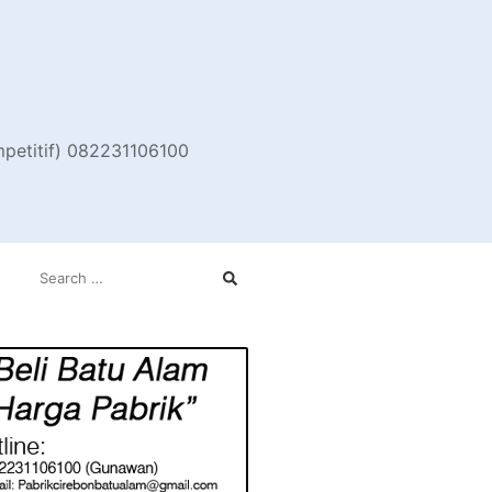
ompetitif) 082231106100
SEARCH
FOR: