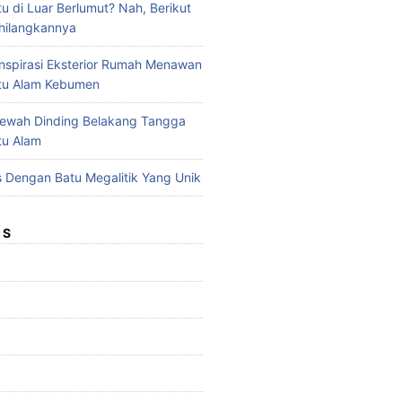
u di Luar Berlumut? Nah, Berikut
hilangkannya
nspirasi Eksterior Rumah Menawan
tu Alam Kebumen
ewah Dinding Belakang Tangga
tu Alam
 Dengan Batu Megalitik Yang Unik
ES