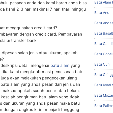
Batu Alam 
ahulu pesanan anda dan kami harap anda bisa
a kami 2-3 hari maximal 7 hari (hari minggu
Batu Andes
Batu Andesi
at menggunakan credit card?
Batu Basal
mbayaran dengan credit card. Pembayaran
lalui transfer bank.
Batu Candi
dipesan salah jenis atau ukuran, apakah
Batu Cobel
e?
Batu Curi
deskripsi detail mengenai
batu alam
yang
etika kami mengkonfirmasi pemesanan batu
Batu Gring
 juga akan melakukan pengecekan ulang
 batu alam yang anda pesan dari jenis dan
Batu Koral 
dimaksud apakah sudah benar atau belum.
Batu Mozai
kesalah pengiriman batu alam yang tidak
nis dan ukuran yang anda pesan maka batu
Batu Palim
tur dengan ongkos kirim menjadi tanggung