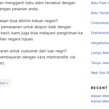
an mengganti batu alam tersebut dengan
Batu Palm 
dengan pesanan anda.
Batu Temp
san bisa dikirim keluar negeri?
Cirebonba
ni pemesanan untuk ekspor baik dengan
kecil, kami juga bisa melayani pengiriman ke
Distributo
han negara tujuan.
Hargabatu
an untuk custumer dari luar negri?
Lampu Bat
embayaran dengan cara mentransfer via
r).
Tanya Jaw
Web Site S
ext »
RECENT
Alasan Mem
Kamar Man