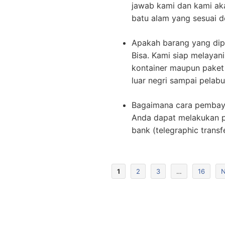
jawab kami dan kami ak
batu alam yang sesuai 
Apakah barang yang dipe
Bisa. Kami siap melaya
kontainer maupun paket 
luar negri sampai pelabu
Bagaimana cara pembayar
Anda dapat melakukan p
bank (telegraphic transfe
1
2
3
…
16
N