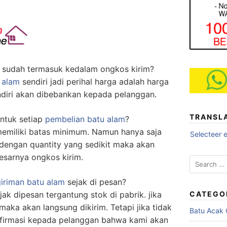
sudah termasuk kedalam ongkos kirim?
 alam
sendiri jadi perihal harga adalah harga
ndiri akan dibebankan kepada pelanggan.
TRANSL
ntuk setiap
pembelian batu alam
?
memiliki batas minimum. Namun hanya saja
Selecteer e
dengan quantity yang sedikit maka akan
esarnya ongkos kirim.
Search
for:
iriman batu alam
sejak di pesan?
ak dipesan tergantung stok di pabrik. jika
CATEGO
maka akan langsung dikirim. Tetapi jika tidak
Batu Acak
nfirmasi kepada pelanggan bahwa kami akan