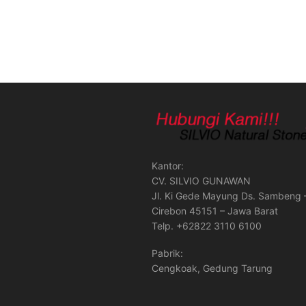
Kantor:
CV. SILVIO GUNAWAN
Jl. Ki Gede Mayung Ds. Sambeng 
Cirebon 45151 – Jawa Barat
Telp. +62822 3110 6100
Pabrik:
Cengkoak, Gedung Tarung