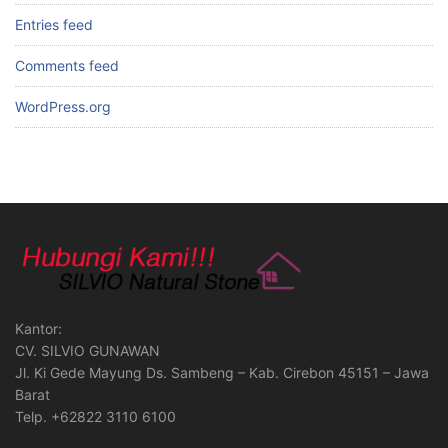
Entries feed
Comments feed
WordPress.org
Kantor:
CV. SILVIO GUNAWAN
Jl. Ki Gede Mayung Ds. Sambeng – Kab. Cirebon 45151 – Jawa
Barat
Telp. +62822 3110 6100