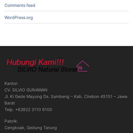
Comments feed
WordPress.org
Kantor:
CV. SILVIO GUNAWAN
Jl. Ki Gede Mayung Ds. Sambeng – Kab. Cirebon 45151 – Jawa
Barat
Telp. +62822 3110 6100
Pabrik:
Cengkoak, Gedung Tarung