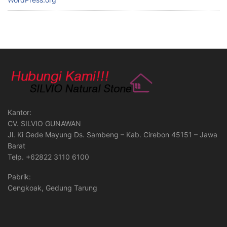
Kantor:
CV. SILVIO GUNAWAN
Jl. Ki Gede Mayung Ds. Sambeng – Kab. Cirebon 45151 – Jawa
Barat
Telp. +62822 3110 6100
Pabrik:
Cengkoak, Gedung Tarung