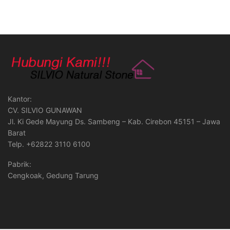
Kantor:
CV. SILVIO GUNAWAN
Jl. Ki Gede Mayung Ds. Sambeng – Kab. Cirebon 45151 – Jawa
Barat
Telp. +62822 3110 6100
Pabrik:
Cengkoak, Gedung Tarung