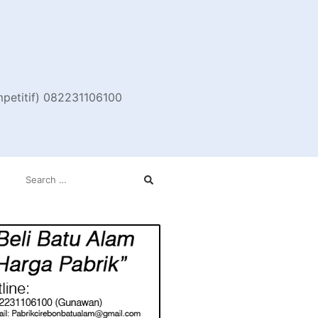
ompetitif) 082231106100
SEARCH
FOR: