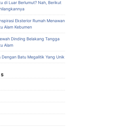
u di Luar Berlumut? Nah, Berikut
hilangkannya
nspirasi Eksterior Rumah Menawan
tu Alam Kebumen
ewah Dinding Belakang Tangga
tu Alam
 Dengan Batu Megalitik Yang Unik
ES