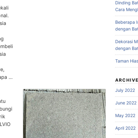
Dinding Bat
kali
Cara Meng
nal.
Beberapa I
sia
dengan Ba
ng
Dekorasi M
embeli
dengan Ba
sia
Taman Hias
e,
rapa …
ARCHIV
July 2022
tu
June 2022
bungi
May 2022
ik
ILVIO
April 2022