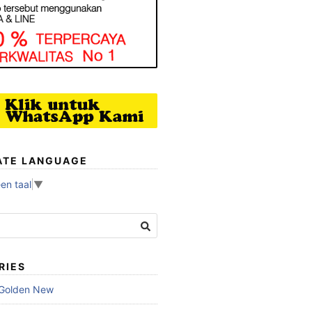
ATE LANGUAGE
en taal
▼
RIES
 Golden New