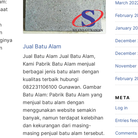
am:
March 202
saat
February 2
n
January 2
n
gginya
December 
Jual Batu Alam
n
December 
Jual Batu Alam Jual Batu Alam,
Kami Pabrik Batu Alam menjual
November 
berbagai jenis batu alam dengan
February 2
kualitas terbaik hubungi
082231106100 Gunawan. Gambar
Batu Alam: Pabrik Batu Alam yang
META
menjual batu alam dengan
Log in
menggunakan website semakin
banyak, namun terdapat kelebihan
Entries fee
dan kekurangan dari masing-
masing penjual batu alam tersebut.
Comments 