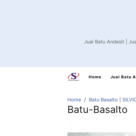
Skip
to
content
Jual Batu Andesit | Ju
Home
Jual Batu 
Home
Batu Basalto | SILVI
Batu-Basalto
·