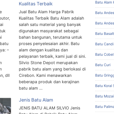
Batu Alam 
Kualitas Terbaik
e
Jual Batu Alam Harga Pabrik
Batu Andes
butor,
Kualitas Terbaik Batu Alam adalah
Batu Andesi
ai
salah satu material yang banyak
tuk
digunakan masyarakat sebagai
Batu Basal
i
bahan bangunan, terutama untuk
batu
proses penyelesaian akhir. Batu
Batu Candi
ya: –
alam dengan kualitas dan
Batu Cobel
pelayanan terbaik, kami jual di sini.
m
Silvio Stone Depot merupakan
Batu Curi
m
pabrik batu alam yang berlokasi di
n, dll
Cirebon. Kami menawarkan
Batu Gring
beberapa produk dan kerajinan
Batu Koral 
batu alam …
Batu Mozai
Jenis Batu Alam
Batu Palim
JENIS BATU ALAM SILVIO Jenis