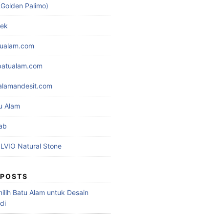
(Golden Palimo)
lek
tualam.com
rbatualam.com
alamandesit.com
u Alam
ab
ILVIO Natural Stone
 POSTS
ilih Batu Alam untuk Desain
di