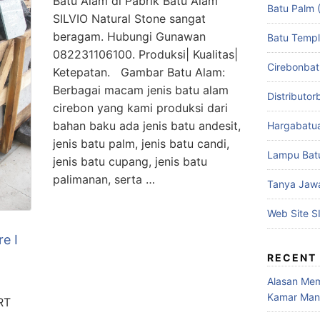
Batu Alam di Pabrik Batu Alam
Batu Palm 
SILVIO Natural Stone sangat
beragam. Hubungi Gunawan
Batu Temp
082231106100. Produksi| Kualitas|
Cirebonba
Ketepatan. Gambar Batu Alam:
Berbagai macam jenis batu alam
Distributo
cirebon yang kami produksi dari
bahan baku ada jenis batu andesit,
Hargabatu
jenis batu palm, jenis batu candi,
Lampu Bat
jenis batu cupang, jenis batu
palimanan, serta …
Tanya Jaw
Web Site S
e I
RECENT
Alasan Mem
Kamar Man
RT