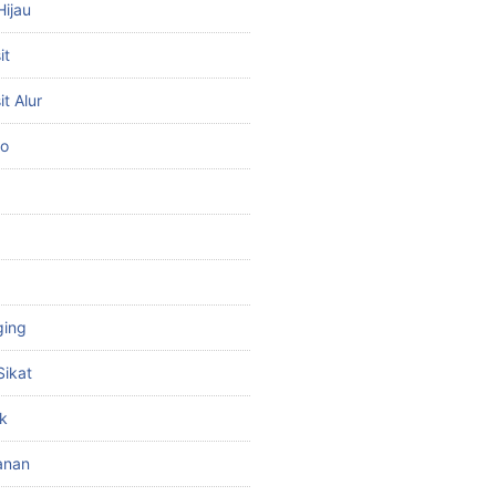
Hijau
it
t Alur
to
ging
Sikat
k
anan