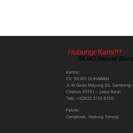
Kantor:
CV. SILVIO GUNAWAN
Jl. Ki Gede Mayung Ds. Sambeng 
Cirebon 45151 – Jawa Barat
Telp. +62822 3110 6100
Pabrik:
Cengkoak, Gedung Tarung